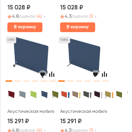
15 028
15 028
4.8
оценок
(4)
4.3
оценок
(1)
В корзину
В корзину
41810
116834
Акустическая мобильная перегородка (1400*377*1200) 0
Акустическая мобильная перего
15 291
15 291
4.8
оценок
(4)
4.3
оценок
(1)