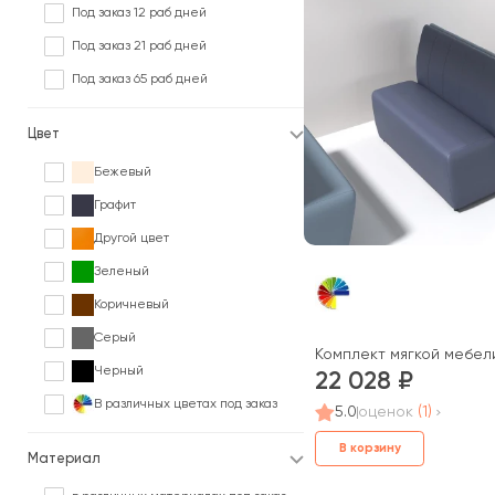
Под заказ 12 раб дней
Под заказ 21 раб дней
Под заказ 65 раб дней
Цвет
Бежевый
Графит
Другой цвет
Зеленый
Коричневый
Серый
Комплект мягкой мебел
Черный
22 028
В различных цветах под заказ
5.0
оценок
(1)
В корзину
Материал