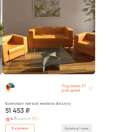
Под заказ 21
раб дней
Комплект мягкой мебели Аполло
ystal
51 453
4.7
оценок
(7)
В корзину
Купить в 1 клик