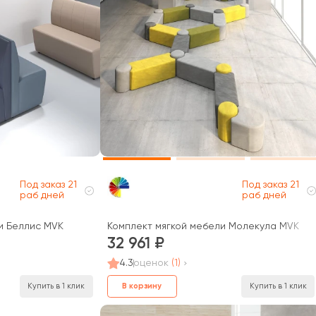
Под заказ 21
Под заказ 21
раб дней
раб дней
и Беллис MVK
Комплект мягкой мебели Молекула MVK
32 961
4.3
оценок
(1)
В корзину
Купить в 1 клик
Купить в 1 клик