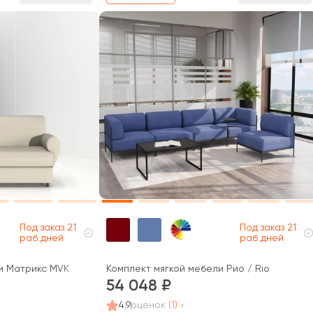
Под заказ 21
Под заказ 21
раб дней
раб дней
и Матрикс MVK
Комплект мягкой мебели Рио / Rio
54 048
4.9
оценок
(1)