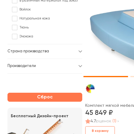
в различных материалах под заказ
Войлок
Натуральная кожа
Ткань
Экокожа
Страна производства
Производители
Сброс
Комплект мягкой мебе
45 849
Бесплатный Дизайн-проект
4.7
оценок
(1)
В корзину