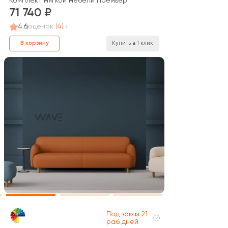
Комплект мягкой мебели Премьер
71 740
4.6
оценок
(4)
В корзину
Купить в 1 клик
Под заказ 21
раб дней