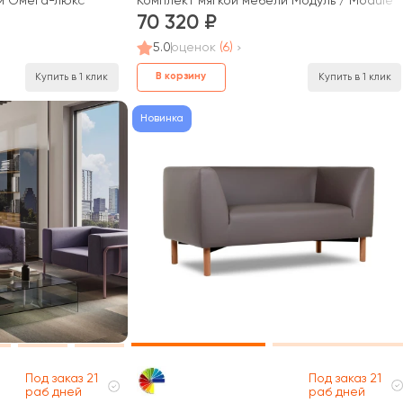
ли Омега-люкс
Комплект мягкой мебели Модуль / Module
70 320
5.0
оценок
(6)
В корзину
Купить в 1 клик
Купить в 1 клик
Новинка
Под заказ 21
Под заказ 21
раб дней
раб дней