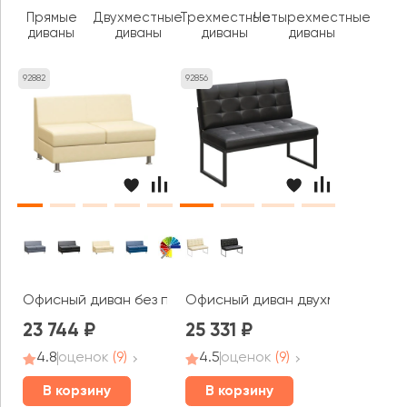
Прямые
Двухместные
Трехместные
Четырехместные
диваны
диваны
диваны
диваны
92882
92856
Офисный диван без подлокотников двухместный Прайм 
Офисный диван двухместный Не
23 744
25 331
4.8
оценок
(9)
4.5
оценок
(9)
В корзину
В корзину