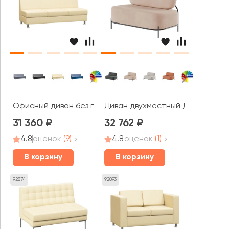
Офисный диван без подлокотников трехместный Прайм
Диван двухместный Джайв / Jiv
31 360
32 762
4.8
оценок
(9)
4.8
оценок
(1)
В корзину
В корзину
92874
92893