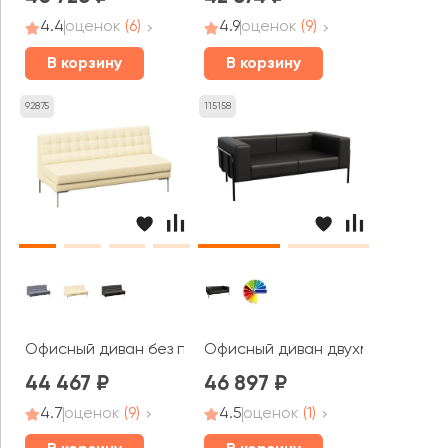
4.4
оценок
(6)
4.9
оценок
(9)
В корзину
В корзину
92875
115158
Офисный диван без подлокотников трехместный Форес
Офисный диван двухместный Фле
44 467
46 897
4.7
оценок
(9)
4.5
оценок
(1)