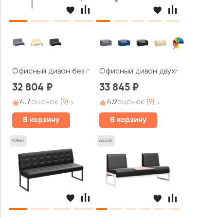
Офисный диван без подлокотников двухместный Форест
Офисный диван двухместный Бо
32 804
33 845
4.7
оценок
(9)
4.9
оценок
(9)
В корзину
В корзину
92857
64645