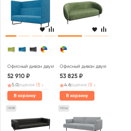
Офисный диван двухместный Бронкс / Bronks
Офисный диван двухместный Бел
52 910
53 825
5.0
оценок
(1)
4.6
оценок
(1)
В корзину
В корзину
115159
115146