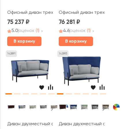
Офисный диван трехместный Стенли / Stenly
Офисный диван трехместный Бе
75 237
76 281
5.0
оценок
(1)
4.6
оценок
(1)
В корзину
В корзину
142891
142893
Диван двухместный с низкой спинкой Стато / Stato
Диван двухместный с высокой с