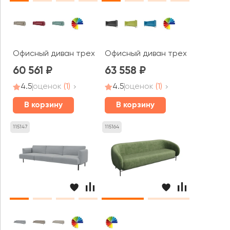
Офисный диван трехместный Браско / Brasco
Офисный диван трехместный Бр
60 561
63 558
4.5
оценок
(1)
4.5
оценок
(1)
В корзину
В корзину
115147
115164