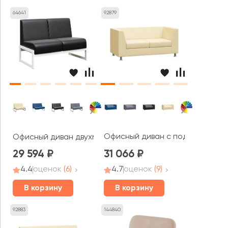
64641
92879
Офисный диван с подлокотника
Офисный диван двухместный Модуль / Module
29 594
31 066
4.4
оценок
(6)
4.7
оценок
(9)
В корзину
В корзину
92883
144840