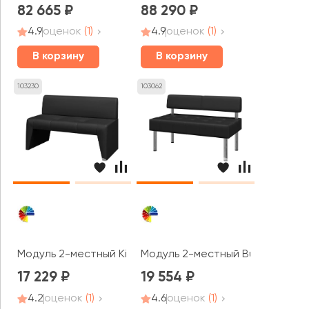
82 665
88 290
4.9
оценок
(1)
4.9
оценок
(1)
В корзину
В корзину
103230
103062
Модуль 2-местный Kit2 Кит MVK
Модуль 2-местный Bu2 Бизнес 
17 229
19 554
4.2
оценок
(1)
4.6
оценок
(1)