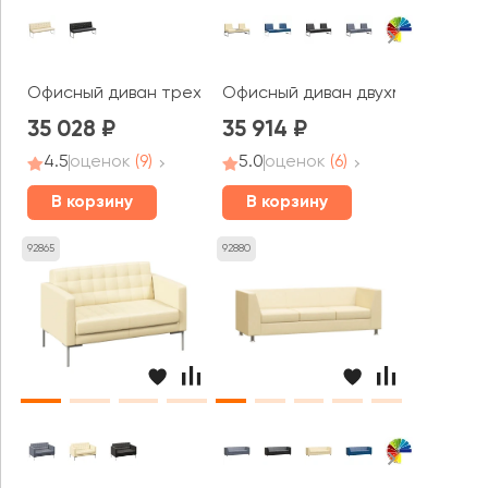
Офисный диван трехместный Некст / Next
Офисный диван двухместный со
35 028
35 914
4.5
оценок
(9)
5.0
оценок
(6)
В корзину
В корзину
92865
92880