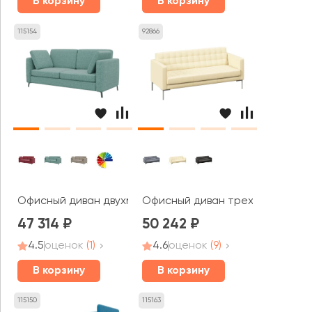
В корзину
В корзину
115154
92866
Офисный диван двухместный Браско / Brasco
Офисный диван трехместный Фо
47 314
50 242
4.5
оценок
(1)
4.6
оценок
(9)
В корзину
В корзину
115150
115163