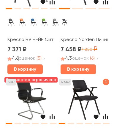
Кресло RV ЧЕЙР Сит / Seat (M2001)
Кресло Norden Пинин смарт
7 371
7 458
7 850
4.6
оценок
(5)
4.3
оценок
(6)
В корзину
В корзину
Количество ограничено
%
10217
121060