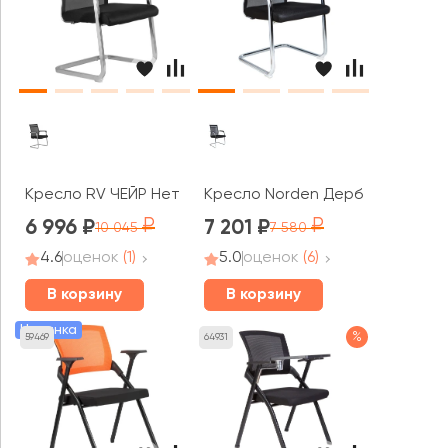
Кресло RV ЧЕЙР Нет / Net (801E)
Кресло Norden Дерби CF
6 996
7 201
10 045
7 580
4.6
оценок
(1)
5.0
оценок
(6)
В корзину
В корзину
Новинка
%
59469
64931