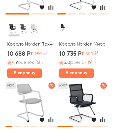
Кресло Norden Техно CF
Кресло Norden Мира блэк CF / 
10 688
10 735
11 250
11 300
4.9
оценок
(6)
5.0
оценок
(9)
В корзину
В корзину
%
%
95319
64997