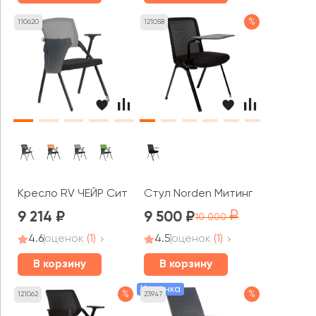
%
110620
121058
Кресло RV ЧЕЙР Сит / Seat (M2001P)
Стул Norden Митинг / Meeting
9 214
9 500
10 000
4.6
оценок
(1)
4.5
оценок
(1)
В корзину
В корзину
Новинка
%
%
121062
23947