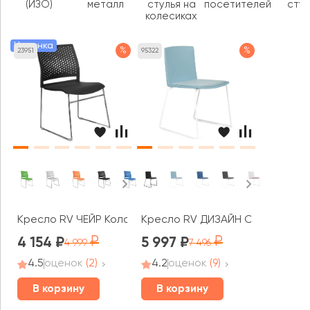
(ИЗО)
металл
стулья на
посетителей
стул
колесиках
Новинка
%
%
23951
95322
Кресло RV ЧЕЙР Колор / Color (D918)
Кресло RV ДИЗАЙН Симпл / Simpl
4 154
5 997
4 999
7 496
4.5
оценок
(2)
4.2
оценок
(9)
В корзину
В корзину