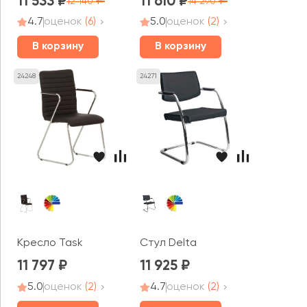
11 533
11 610
12 140
14 290
4.7
оценок
(6)
5.0
оценок
(2)
В корзину
В корзину
24248
24271
Кресло Task
Стул Delta
11 797
11 925
5.0
оценок
(2)
4.7
оценок
(2)