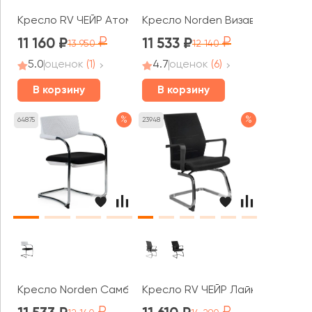
Кресло RV ЧЕЙР Атом / Atom (9249-4)
Кресло Norden Визави / Visavi b
11 160
11 533
13 950
12 140
5.0
оценок
(1)
4.7
оценок
(6)
В корзину
В корзину
%
%
64875
23948
Кресло Norden Самба white CF
Кресло RV ЧЕЙР Лайк / Like (G81