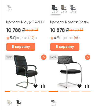
Кресло RV ДИЗАЙН Скролл СФ / Scroll SF (HY-813BC)
Кресло Norden Хельмут CF
10 788
10 878
11 501
11 450
5.0
оценок
(9)
4.9
оценок
(6)
В корзину
В корзину
%
%
10228
64874