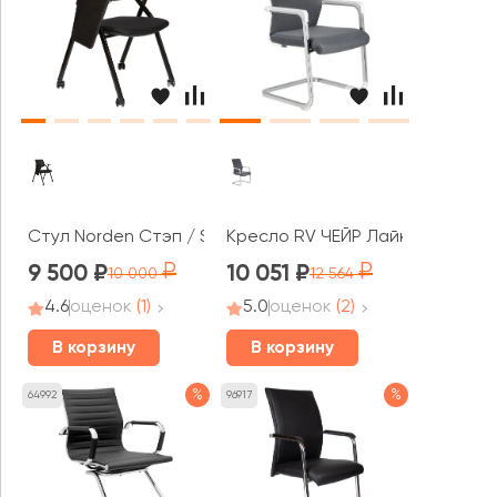
Стул Norden Стэп / Step MR
Кресло RV ЧЕЙР Лайк / Like (D819
9 500
10 051
10 000
12 564
4.6
оценок
(1)
5.0
оценок
(2)
В корзину
В корзину
%
%
64992
96917