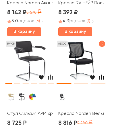
Кресло Norden Авалон CF / хром
Кресло RV ЧЕЙР Поинт / Point (
8 142
8 392
8 570
5.0
оценок
(6)
4.3
оценок
(1)
В корзину
В корзину
%
59408
65000
Стул Сильвия АРМ хром
Кресло Norden Вельд CF
8 725
8 816
9 280