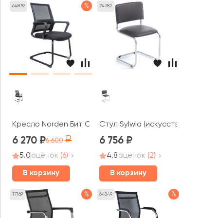
%
64839
24282
Кресло Norden Бит CF
Стул Sylwia (искусственная кож
6 270
6 756
6 600
5.0
оценок
(6)
4.8
оценок
(2)
В корзину
В корзину
%
%
17169
64849