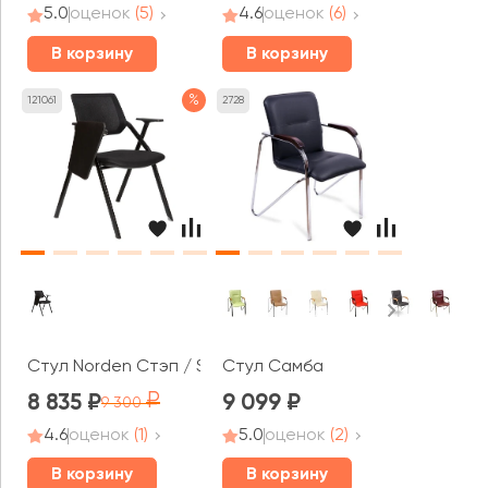
5.0
оценок
(5)
4.6
оценок
(6)
В корзину
В корзину
%
121061
2728
Стул Norden Стэп / Step M
Стул Самба
8 835
9 099
9 300
4.6
оценок
(1)
5.0
оценок
(2)
В корзину
В корзину