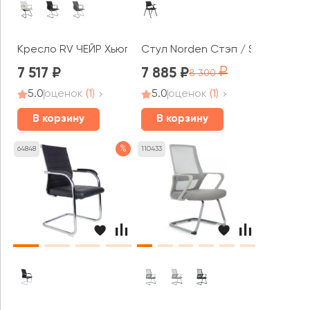
Кресло RV ЧЕЙР Хьюго / Hugo (6002-3)
Стул Norden Стэп / Step
7 517
7 885
8 300
5.0
оценок
(1)
5.0
оценок
(1)
В корзину
В корзину
%
64848
110433