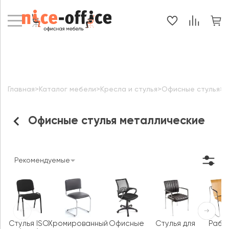
Главная
>
Каталог мебели
>
Кресла и стулья
>
Офисные стулья
>
О
Офисные стулья металлические
Рекомендуемые
Стулья ISO
Хромированный
Офисные
Стулья для
Рабо