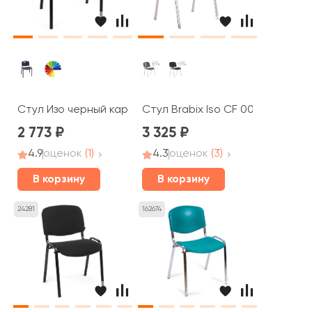
Стул Изо черный каркас, пластик
Стул Brabix Iso CF 001
2 773
3 325
4.9
оценок
(1)
4.3
оценок
(3)
В корзину
В корзину
24281
162674