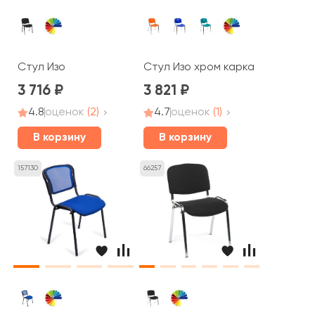
Стул Изо
Стул Изо хром каркас, пластик
3 716
3 821
4.8
оценок
(2)
4.7
оценок
(1)
В корзину
В корзину
157130
66257