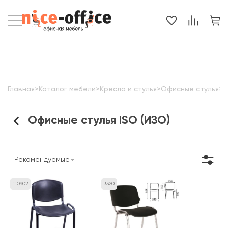
Главная
>
Каталог мебели
>
Кресла и стулья
>
Офисные стулья
>
С
Офисные стулья ISO (ИЗО)
Рекомендуемые
110902
3320