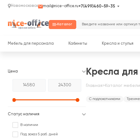
Новомосковск
mail@nice-office.ru
+7(499)460-59-35
Каталог
Мебель для персонала
Кабинеты
Кресла и стулья
Кресла для
Цена
Главная
>
Каталог мебели
С подлокотниками
Трехме
Статус наличия
В наличии
Под заказ 5 раб. дней