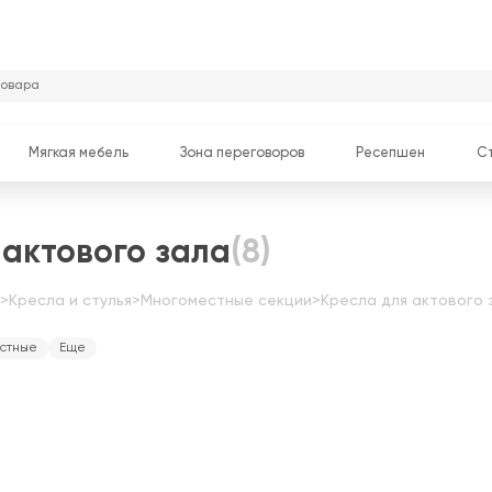
Мягкая мебель
Зона переговоров
Ресепшен
С
 актового зала
(8)
>
Кресла и стулья
>
Многоместные секции
>
Кресла для актового 
стные
Еще