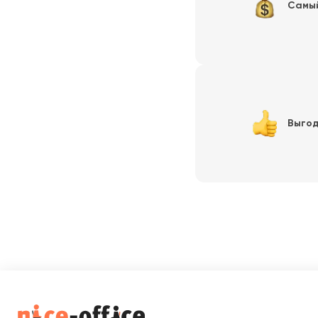
Самы
Выгод