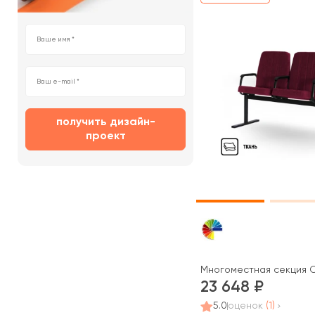
получить дизайн-
проект
Многоместная секция 
23 648
5.0
оценок
(1)