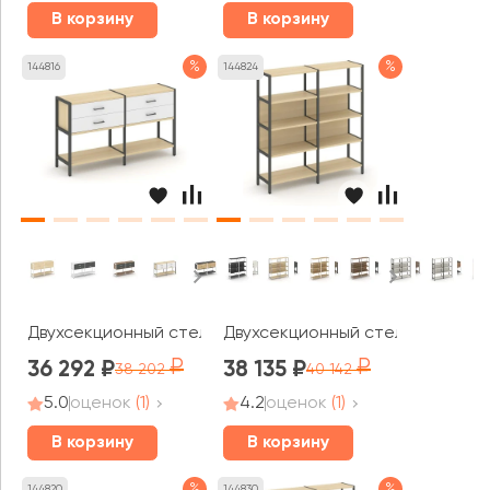
В корзину
В корзину
%
%
144816
144824
Двухсекционный стеллаж двухярусный с ящиками 1590х
Двухсекционный стеллаж четыр
36 292
38 135
38 202
40 142
5.0
оценок
(1)
4.2
оценок
(1)
В корзину
В корзину
%
%
144820
144830