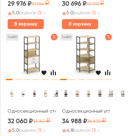
29 976
30 696
31 554
32 312
5.0
оценок
(1)
5.0
оценок
(1)
В корзину
В корзину
%
%
144829
144801
Односекционный стеллаж пятиярусный с ящиками 810х
Односекционный угловой стелл
32 060
34 988
33 747
36 830
5.0
оценок
(1)
4.8
оценок
(1)