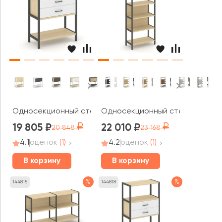
Односекционный стеллаж двухярусный с ящиками 810х
Односекционный стеллаж четыр
19 805
22 010
20 848
23 168
4.1
оценок
(1)
4.2
оценок
(1)
В корзину
В корзину
%
%
144815
144818