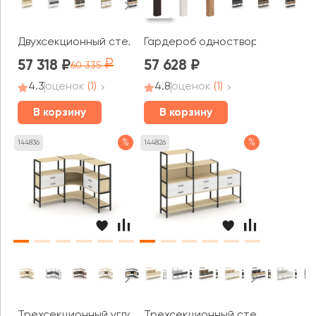
Двухсекционный стеллаж пятиярусный с ящиками 1590х
Гардероб одностворчатый Мон
57 318
57 628
60 335
4.3
оценок
(1)
4.8
оценок
(1)
В корзину
В корзину
%
%
144836
144826
Трехсекционный угловой стеллаж трехярусный с ящика
Трехсекционный стеллаж четыр