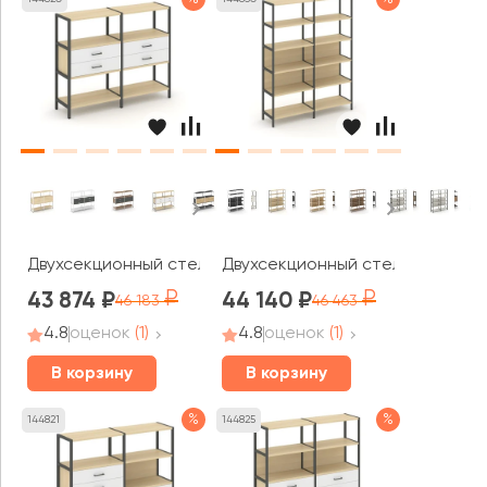
Двухсекционный стеллаж трехярусный с ящиками на од
Двухсекционный стеллаж пятия
43 874
44 140
46 183
46 463
4.8
оценок
(1)
4.8
оценок
(1)
В корзину
В корзину
%
%
144821
144825