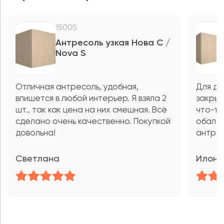
15005
Антресоль узкая Нова С /
Nova S
Отличная антресоль, удобная,
Для до
впишется в любой интерьер. Я взяла 2
закрыт
шт., так как цена на них смешная. Всё
что-то
сделано очень качественно. Покупкой
обалде
довольна!
антрес
Светлана
Илона