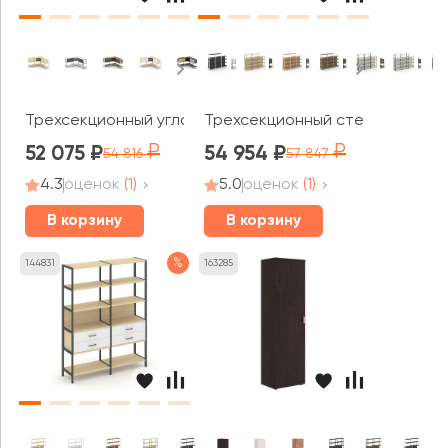
Трехсекционный угловой стеллаж двухярусный с ящика
Трехсекционный стеллаж четыр
52 075
54 954
54 816
57 847
4.3
оценок
(1)
5.0
оценок
(1)
В корзину
В корзину
%
144831
163285