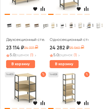
Двухсекционный стеллаж двухярусный 1590х400х879 Ш
Односекционный стеллаж трехя
23 114
24 282
24 331
25 560
5.0
оценок
(1)
5.0
оценок
(1)
В корзину
В корзину
%
%
144835
144828