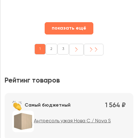
показать ещё
1
2
3
Рейтинг товаров
1 564 ₽
Самый бюджетный
Антресоль узкая Нова С / Nova S