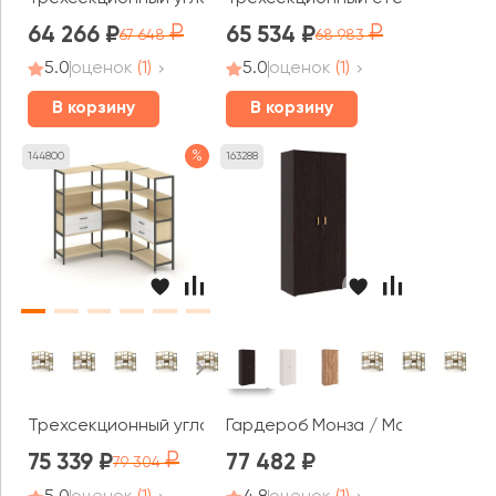
64 266
65 534
67 648
68 983
5.0
оценок
(1)
5.0
оценок
(1)
В корзину
В корзину
%
144800
163288
Трехсекционный угловой стеллаж четырехярусный с ящ
Гардероб Монза / Monza
75 339
77 482
79 304