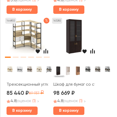
5.0
оценок
(1)
4.8
оценок
(1)
В корзину
В корзину
%
144802
163282
Трехсекционный угловой стеллаж пятиярусный с ящика
Шкаф для бумаг со стеклом Мо
85 440
98 669
89 937
4.8
оценок
(1)
4.8
оценок
(1)
В корзину
В корзину