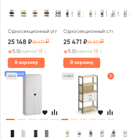
Односекционный угловой стеллаж трехярусный 810х81
Односекционный стеллаж пятия
25 148
25 471
26 471
26 811
5.0
оценок
(1)
5.0
оценок
(1)
В корзину
В корзину
Новинка
%
65543
144823