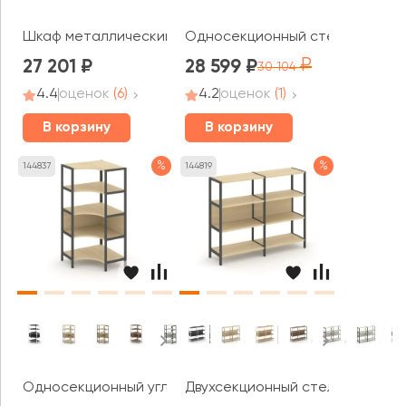
Шкаф металлический широкий, 4 полки Рива Металл / 
Односекционный стеллаж четыр
27 201
28 599
30 104
4.4
оценок
(6)
4.2
оценок
(1)
В корзину
В корзину
%
%
144837
144819
Односекционный угловой стеллаж четырехярусный 810х
Двухсекционный стеллаж трехя