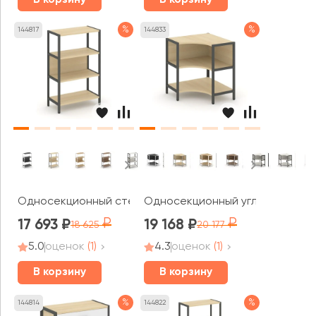
%
%
144817
144833
Односекционный стеллаж трехярусный 810х400х1246 Ш
Односекционный угловой стелл
17 693
19 168
18 625
20 177
5.0
оценок
(1)
4.3
оценок
(1)
В корзину
В корзину
%
%
144814
144822