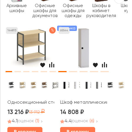
Архивные
Офисные
Офисные
Шкафы в
Шка
шкафы
шкафы для
шкафы для
кабинет
куп
документов
одежды
руководителя
Новинка
%
144813
65544
Односекционный стеллаж двухярусный 810х400х879 Ше
Шкаф металлический узкий, 4 п
13 216
14 808
13 912
4.1
оценок
(1)
4.4
оценок
(6)
В корзину
В корзину