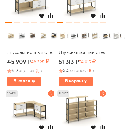
Двухсекционный стеллаж трехярусный с ящиками на дв
Двухсекционный стеллаж четыр
45 909
51 313
48 325
54 013
4.2
оценок
(1)
5.0
оценок
(1)
В корзину
В корзину
%
%
144834
144827